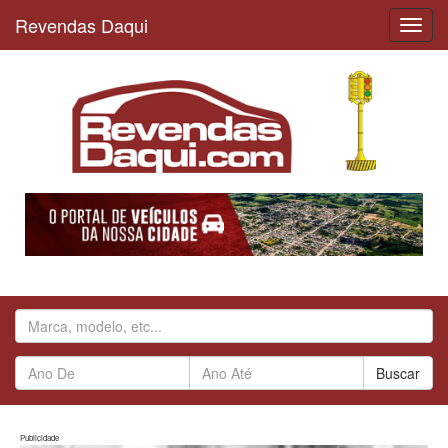
Revendas Daqui
Reve
Daqui
Buscar
Publicidade